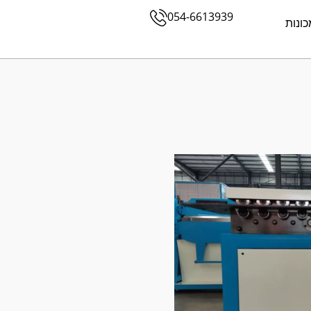
054-6613939
כונות